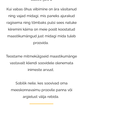
Kui vabas õhus viibimine on ära väsitanud
ning vajad midagi, mis paneks ajurakud
ragisema ning tõmbaks pulsi sees natuke
kiiremini käima on meie poolt koostatud
maastikumängud just midagi mida tuleb
proovida.
Teostame mitmekülgseid maastikumänge
vastavalt kliendi soovidele olenemata
inimeste arvust.
Sobilik neile, kes soovivad oma
meeskonnavaimu proovile panna või
argielust välja rebida.
Küsi lisa